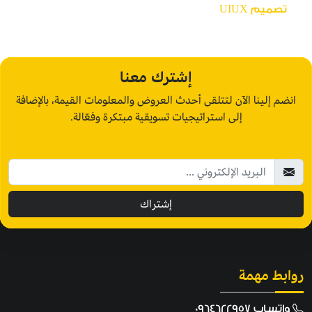
تصميم UIUX
إشترك معنا
انضم إلينا الآن لتتلقى أحدث العروض والمعلومات القيمة، بالإضافة
إلى استراتيجيات تسويقية مبتكرة وفعّالة.
إشتراك
روابط مهمة
واتساب 0964622957