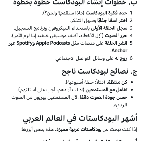
ب. خطوات إنشاء البودكاست خطوة بخطوة
حدد فكرة البودكاست
(ماذا ستقدم؟ ولمن؟).
اختر اسمًا جذابًا
وسهل التذكر.
سجل الحلقة الأولى
باستخدام الميكروفون وبرنامج التسجيل.
حرر الصوت
(أزل الأخطاء، أضف موسيقى خلفية إذا لزم الأمر).
انشر الحلقة
على منصات مثل
Apple Podcasts وSpotify عبر
.
Anchor
روج له
على وسائل التواصل الاجتماعي.
ج. نصائح لبودكاست ناجح
كن منتظمًا
(مثلاً: حلقة أسبوعية).
تفاعل مع المستمعين
(اطلب آراءهم، أجب على أسئلتهم).
حسن جودة الصوت دائمًا
، لأن المستمعين يهربون من الصوت
الرديء.
أشهر البودكاستات في العالم العربي
إذا كنت تبحث عن
بودكاستات عربية مميزة
، هذه بعض أبرزها: