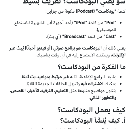
شو يعني البودكاست؟ تعريف بسيط
كلمة
“بودكاست” (Podcast)
مكونة من جزأين:
“Pod”
من كلمة
“iPod”
(أحد أجهزة أبل الشهيرة للاستماع
للموسيقى).
“Cast”
من كلمة
“Broadcast”
(أي بث).
يعني ذلك أن
البودكاست
هو
برنامج صوتي (أو فيديو أحيانًا) يُبث عبر
الإنترنت
، ويمكنك الاستماع إليه في أي وقت يناسبك.
ما الفكرة من البودكاست؟
يشبه البرامج الإذاعية، لكنه
غير مرتبط بمواعيد بث ثابتة
.
يمكنك
الاشتراك فيه
وتنزيل الحلقات الجديدة تلقائيًا.
يتناول مواضيع متنوعة مثل
التعليم، الترفيه، الأخبار، القصص،
والتطوير الذاتي
.
كيف يعمل البودكاست؟
أ. كيف يُنشَأ البودكاست؟