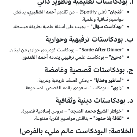
أ. بودكاستات تعليمية وتطوير ذاتي
“فنجان”
(على Spotify) – من تقديم
أحمد الشقيري
، يناقش
مواضيع ثقافية وعلمية.
“بودكاست سؤال”
– يجيب على أسئلة علمية بطريقة مبسطة.
ب. بودكاستات ترفيهية وحوارية
“Sarde After Dinner”
– بودكاست كوميدي حواري من لبنان.
“دحيح”
– بودكاست علمي ترفيهي يقدمه
أحمد الغندور
.
ج. بودكاستات قصصية وغامضة
“أساطير وخفايا”
– يحكي قصصًا تاريخية وغريبة.
“راوي”
– بودكاست سعودي يقدم القصص المسموعة.
د. بودكاستات دينية وثقافية
“خواطر الشيخ محمد المنجد”
– دروس إسلامية قصيرة.
“ثقافة بلا حدود”
– يناقش مواضيع فكرية متنوعة.
الخلاصة: البودكاست عالم مليء بالفرص!