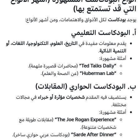
التي قد تستمتع بها)
يوجد
بودكاست
لكل الأذواق والاهتمامات، ومن أشهر الأنواع:
أ. البودكاست التعليمي
يقدم معلومات مفيدة في
التاريخ، العلوم، التكنولوجيا، اللغات، أو
التنمية الذاتية
.
أمثلة مشهورة:
“Ted Talks Daily”
(محاضرات قصيرة ملهمة).
“Huberman Lab”
(عن الصحة والعلم).
ب. البودكاست الحواري (المقابلات)
يستضيف فيه المقدم
شخصيات مؤثرة أو خبراء
في مجالات
مختلفة.
أمثلة مشهورة:
“The Joe Rogan Experience”
(مقابلات طويلة مع
شخصيات متنوعة).
“Sarde After Dinner”
(بودكاست عربي حواري ساخر).