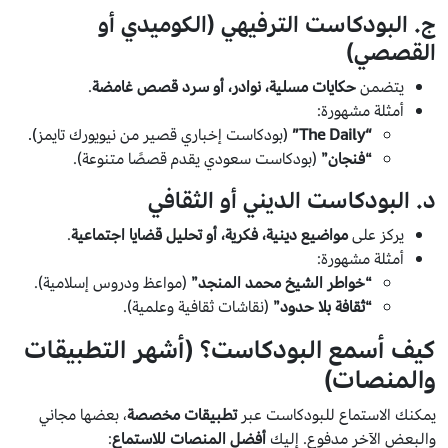
ج. البودكاست الترفيهي (الكوميدي أو
القصصي)
يتضمن
حكايات مسلية، نوادر، أو سرد قصص غامضة
.
أمثلة مشهورة:
“The Daily”
(بودكاست إخباري قصير من نيويورك تايمز).
“فنجان”
(بودكاست سعودي يقدم قصصًا متنوعة).
د. البودكاست الديني أو الثقافي
يركز على
مواضيع دينية، فكرية، أو تحليل قضايا اجتماعية
.
أمثلة مشهورة:
“خواطر الشيخ محمد المنجد”
(مواعظ ودروس إسلامية).
“ثقافة بلا حدود”
(نقاشات ثقافية وعلمية).
كيف أسمع البودكاست؟ (أشهر التطبيقات
والمنصات)
يمكنك الاستماع للبودكاست عبر
تطبيقات مخصصة
، بعضها مجاني
والبعض الآخر مدفوع. إليك
أفضل المنصات للاستماع
: