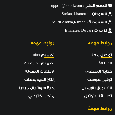
الدعم الفني :
support@toteel.com
السودان : Sudan, khartoum
السعودية : Saudi Arabia,Riyadh
الامارات : Emirates, Dubai
روابط مهمة
روابط مهمة
تواصل معنا
تصميم uiux
الوظائف
تصميم الجرافيك
كتابة المحتوى
الإعلانات الممولة
توتيل هوست
إنتاج الفيديوهات
التسويق بالإيميل
إدارة سوشيال ميديا
تطبيقات توتيل
متجر إلكتروني
روابط مهمة