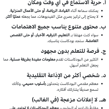
أ. حرية الاستماع في أي وقت ومكان
يمكنك سماعه أثناء
القيادة، الرياضة، أو حتى الأعمال المنزلية
.
لا يحتاج إلى تركيز بصري مثل الفيديوهات، مما يجعله
عمليًا أكثر
.
ب. محتوى متنوع يناسب جميع الاهتمامات
سواء كنت مهتمًا بـ
التعليم، الترفيه، الأخبار، أو حتى القصص
الغامضة
، ستجد بودكاست يناسبك.
ج. فرصة للتعلم بدون مجهود
الكثير من البودكاستات تقدم
معلومات مفيدة بطريقة مسلية
، مما
يجعل التعلم أسهل.
د. شخصي أكثر من الإذاعة التقليدية
معظم مقدمي البودكاست يتحدثون
بأسلوب حميمي
، وكأنك
تسمع صديقًا يشاركك أفكاره.
هـ. لا إعلانات مزعجة (في الغالب)
مقارنةً بالراديو أو اليوتيوب،
معظم البودكاستات لا تحتوي على