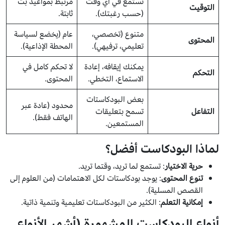
تستمع في أي وقت
مرتبط بمواعيد بث
التوقيت
(حسب رغبتك).
ثابتة.
متنوع (تخصصي،
عام (يخضع لسياسة
المحتوى
تعليمي، ترفيهي).
المحطة الإذاعية).
يمكنك إيقافه، إعادة
لا تحكم كامل في
التحكم
الاستماع، التخطي.
المحتوى.
بعض البودكاستات
محدود (عادة عبر
التفاعل
تسمح بتعليقات
الهاتف فقط).
المستمعين.
لماذا البودكاست أفضل؟
حرية الاختيار
: تستمع لما تريد، وقتما تريد.
تنوع المحتوى
: يوجد بودكاستات لكل الاهتمامات (من العلوم إلى
القصص المسلية).
إمكانية التعلم
: الكثير من البودكاستات تعليمية وتنمية ذاتية.
أنواع البودكاست المشهورة (أشهر الأنواع