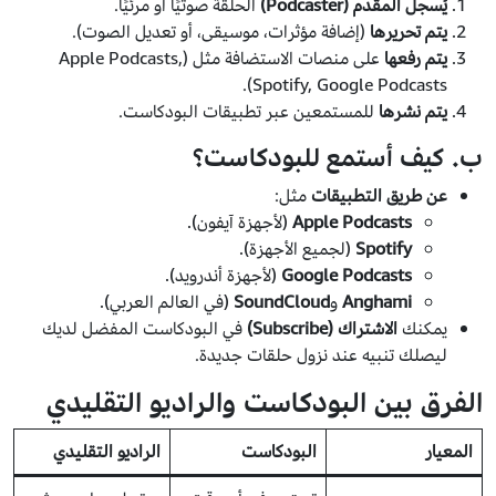
يُسجل المقدم (Podcaster)
الحلقة صوتيًا أو مرئيًا.
يتم تحريرها
(إضافة مؤثرات، موسيقى، أو تعديل الصوت).
يتم رفعها
على منصات الاستضافة مثل (Apple Podcasts,
Spotify, Google Podcasts).
يتم نشرها
للمستمعين عبر تطبيقات البودكاست.
ب. كيف أستمع للبودكاست؟
عن طريق التطبيقات
مثل:
Apple Podcasts
(لأجهزة آيفون).
Spotify
(لجميع الأجهزة).
Google Podcasts
(لأجهزة أندرويد).
Anghami
و
SoundCloud
(في العالم العربي).
يمكنك
الاشتراك (Subscribe)
في البودكاست المفضل لديك
ليصلك تنبيه عند نزول حلقات جديدة.
الفرق بين البودكاست والراديو التقليدي
المعيار
البودكاست
الراديو التقليدي