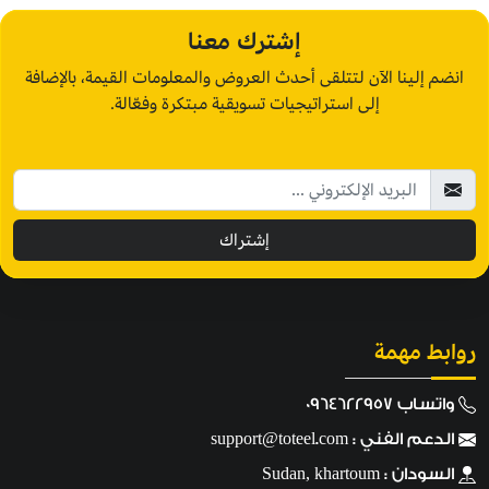
إشترك معنا
انضم إلينا الآن لتتلقى أحدث العروض والمعلومات القيمة، بالإضافة
إلى استراتيجيات تسويقية مبتكرة وفعّالة.
إشتراك
روابط مهمة
واتساب 0964622957
الدعم الفني :
support@toteel.com
السودان : Sudan, khartoum