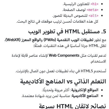
للعناوين الرئيسية.
<h1>
لوصف الصفحة.
<meta>
للنصوص البديلة للصور.
<alt>
كل هذه العلامات تُحسن ترتيب موقعك في نتائج البحث.
5. مستقبل HTML في تطوير الويب
مع تطور
تطبيقات الويب التقدمية (PWAs)
و
الواقع المعزز (WebXR)
،
تظل HTML جزءًا أساسيًا في هذه التقنيات. فمثلًا:
تدعم تقنيات مثل
Web Components
لإنشاء عناصر قابلة لإعادة
الاستخدام.
تُستخدم HTML5 في بناء تطبيقات تعمل دون اتصال بالإنترنت.
التعلم الذاتي vs المناهج الأكاديمية
المواقع الإلكترونية
: أكثر مرونة وتحديثًا.
المناهج الأكاديمية
: مناسبة لمن يريد شهادة معتمدة.
نصائح لإتقان HTML بسرعة