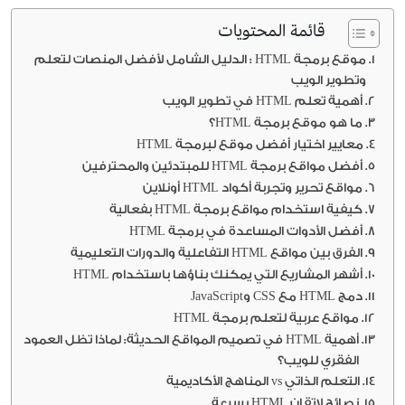
قائمة المحتويات
موقع برمجة HTML : الدليل الشامل لأفضل المنصات لتعلم
وتطوير الويب
أهمية تعلم HTML في تطوير الويب
ما هو موقع برمجة HTML؟
معايير اختيار أفضل موقع لبرمجة HTML
أفضل مواقع برمجة HTML للمبتدئين والمحترفين
مواقع تحرير وتجربة أكواد HTML أونلاين
كيفية استخدام مواقع برمجة HTML بفعالية
أفضل الأدوات المساعدة في برمجة HTML
الفرق بين مواقع HTML التفاعلية والدورات التعليمية
أشهر المشاريع التي يمكنك بناؤها باستخدام HTML
دمج HTML مع CSS وJavaScript
مواقع عربية لتعلم برمجة HTML
أهمية HTML في تصميم المواقع الحديثة: لماذا تظل العمود
الفقري للويب؟
التعلم الذاتي vs المناهج الأكاديمية
نصائح لإتقان HTML بسرعة