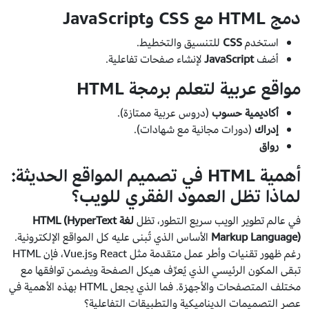
دمج HTML مع CSS وJavaScript
استخدم
CSS
للتنسيق والتخطيط.
أضف
JavaScript
لإنشاء صفحات تفاعلية.
مواقع عربية لتعلم برمجة HTML
أكاديمية حسوب
(دروس عربية ممتازة).
إدراك
(دورات مجانية مع شهادات).
رواق
أهمية HTML في تصميم المواقع الحديثة:
لماذا تظل العمود الفقري للويب؟
في عالم تطوير الويب سريع التطور، تظل
لغة HTML (HyperText
Markup Language)
الأساس الذي تُبنى عليه كل المواقع الإلكترونية.
رغم ظهور تقنيات وأطر عمل متقدمة مثل React وVue.js، فإن HTML
تبقى المكون الرئيسي الذي يُعرِّف هيكل الصفحة ويضمن توافقها مع
مختلف المتصفحات والأجهزة. فما الذي يجعل HTML بهذه الأهمية في
عصر التصميمات الديناميكية والتطبيقات التفاعلية؟