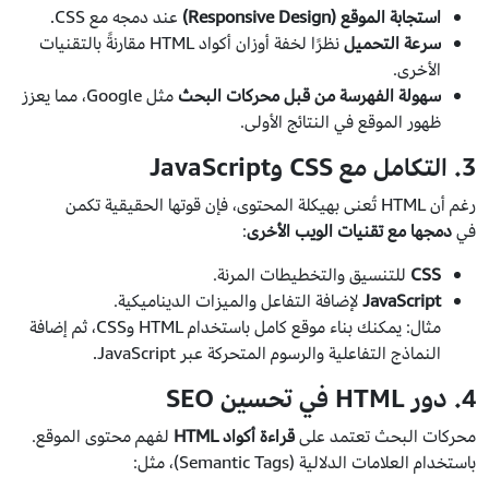
استجابة الموقع (Responsive Design)
عند دمجه مع CSS.
سرعة التحميل
نظرًا لخفة أوزان أكواد HTML مقارنةً بالتقنيات
الأخرى.
سهولة الفهرسة من قبل محركات البحث
مثل Google، مما يعزز
ظهور الموقع في النتائج الأولى.
3. التكامل مع CSS وJavaScript
رغم أن HTML تُعنى بهيكلة المحتوى، فإن قوتها الحقيقية تكمن
في
دمجها مع تقنيات الويب الأخرى
:
CSS
للتنسيق والتخطيطات المرنة.
JavaScript
لإضافة التفاعل والميزات الديناميكية.
مثال: يمكنك بناء موقع كامل باستخدام HTML وCSS، ثم إضافة
النماذج التفاعلية والرسوم المتحركة عبر JavaScript.
4. دور HTML في تحسين SEO
محركات البحث تعتمد على
قراءة أكواد HTML
لفهم محتوى الموقع.
باستخدام العلامات الدلالية (Semantic Tags)، مثل: