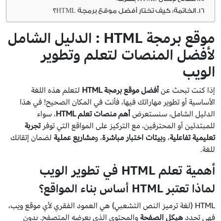
الخاتمة: كيف تختار أفضل موقع برمجة HTML؟
موقع برمجة HTML : الدليل الشامل
لأفضل المنصات لتعلم وتطوير
الويب
إذا كنت تبحث عن
أفضل موقع برمجة HTML
لتعلم هذه اللغة
الأساسية أو تطوير مهاراتك فيها، فأنت في المكان الصحيح! في هذا
الدليل الشامل، سنستعرض
أهم منصات تعلم HTML
، سواء
للمبتدئين أو المحترفين، مع التركيز على المواقع التي توفر
تجربة
تعليمية تفاعلية
، و
بيئات اختبار مباشرة
، و
مشاريع عملية
لضمان إتقانك
للغة.
أهمية تعلم HTML في تطوير الويب
لماذا تعتبر HTML أساس بناء المواقع؟
HTML (لغة ترميز النص التشعبي) هي العمود الفقري لأي موقع ويب،
فهي تحدد
هيكل الصفحة
والمحتوى الذي يعرضه المتصفح. بدون