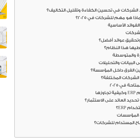
ها
م ERP؟