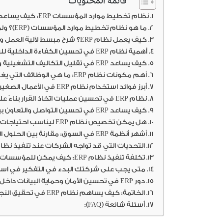
قائمة المحتويات
نظام تخطيط موارد المؤسسات ERP: كيف يساعد الشركات في تحسين الكفاءة وتقليل التكاليف؟
ما هو نظام تخطيط موارد المؤسسات (ERP)؟ ولماذا هو مهم للشركات في 2025؟
كيف يعمل نظام ERP؟ شرح مبسط لآلية العمل والفوائد الأساسية
أهمية نظام ERP في تحسين الكفاءة الداخلية للشركات
كيف يساعد ERP في تقليل التكاليف التشغيلية وتحقيق عوائد أفضل؟
أهم مكونات نظام ERP: ما هي الوظائف التي يغطيها هذا النظام؟
أبرز فوائد استخدام نظام ERP في الأعمال الصغيرة والمتوسطة
نظام ERP في تحسين عمليات اتخاذ القرار بناءً على البيانات والتحليلات
كيف يساعد ERP في تحسين التواصل والتعاون بين الفرق داخل المؤسسة؟
هل يمكن تخصيص نظام ERP ليناسب احتياجات الشركات المختلفة؟
أشهر أنظمة ERP في السوق: مقارنة بين الحلول المتاحة في 2025
التحديات التي قد تواجه الشركات عند تنفيذ نظام ERP وكيفية تجاوز
تكلفة تنفيذ نظام ERP: كيف يمكن للمؤسسات تحديد العائد على الاستثمار؟
متى يجب على شركتك البدء في التفكير في استخدا
دور ERP في تحسين الأمان وحماية البيانات داخل المؤسسات
الخاتمة: كيف يساهم نظام ERP في تحقيق النجاح المستدام للشركات؟
أسئلة شائعة (FAQ):